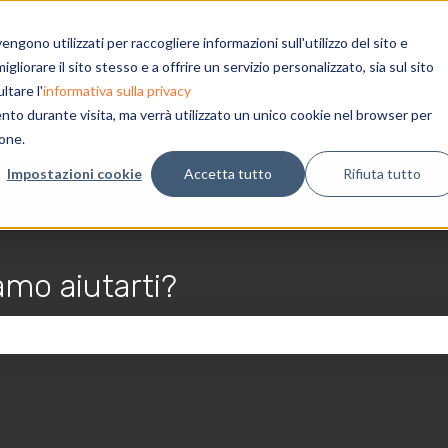
gono utilizzati per raccogliere informazioni sull'utilizzo del sito e
liorare il sito stesso e a offrire un servizio personalizzato, sia sul sito
ltare l'
informativa sulla privacy
Prodotti
A
ento durante visita, ma verrà utilizzato un unico cookie nel browser per
ione.
Impostazioni cookie
Accetta tutto
Rifiuta tutto
mo aiutarti?
erché il campo di ricerca è vuoto.