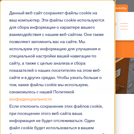
Свяжитесь с нами
Документы
Данный веб-сайт сохраняет файлы cookie на
ваш компьютер. Эти файлы cookie используются
Русский
для сбора информации о характере вашего
взаимодействия с нашим веб-сайтом. Они также
позволяют запомнить вас на сайте. Мы
home
поддержка
предпродажная поддержка
используем эту информацию для улучшения и
документы на продукцию
специальной настройки вашей навигации по
сайту, а также с целью анализа и сбора
показателей о наших посетителях на этом веб-
сайте и в других средах. Чтобы узнать больше о
том, какие файлы cookie мы используем,
ознакомьтесь с нашей Политикой
конфиденциальности
Если отклонить сохранение этих файлов cookie,
при посещении этого веб-сайта ваша
Техническая и коммерческая
информация не будет отслеживаться. Один
документация, тех.
файл cookie будет использоваться в вашем