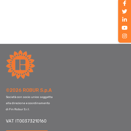
©2026 ROBUR S.p.A
Società con socio unico soggetta
alla direzione e coordinamento
di Fin Robur S.r.l.
VAT IT00373210160