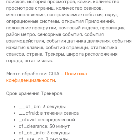
поисков, история просмотров, клики, количество
просмотров страниц, количество сеансов,
местоположение, настраиваемые события, округ,
операционные системы, открытия Приложений,
положение прокрутки, почтовый индекс, провинция,
район метро, сенсорные события, события
взаимодействия, события датчика движения, события
нажатия клавиш, события страницы, статистика
сеансов, страна, Трекеры, широта расположения
города, штат и язык.
Место обработки: США –
Политика
конфиденциальности
.
Срок хранения Tрекеров:
__cf_bm: 3 секунды
__cfruid: в течении сеанса
_cfuvid: неопределенный
cf_clearance: 30 минут
cf_ob_info: 3 секунды
cf_use_ob: 3 секунды