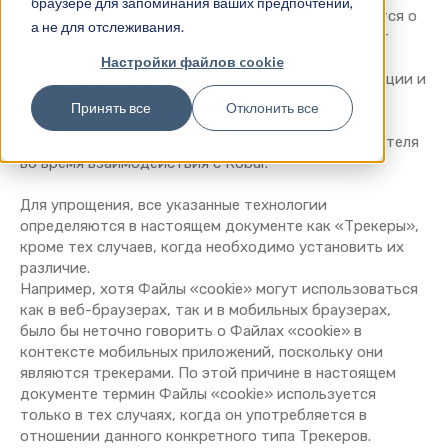
браузере для запоминания ваших предпочтений,
В настоящем документе Пользователям сообщается о
а не для отслеживания.
технологиях, с помощью которых Robur достигает
описанных ниже целей. Указанные технологии
Настройки файлов cookie
позволяют Владельцу получать доступ к информации и
сохранять ее (например, использование Файлов
Принять все
Отклонить все
“cookie”) или использовать ресурсы (например,
выполнять код скриптов) на устройстве Пользователя
во время взаимодействия с Robur.
Для упрощения, все указанные технологии
определяются в настоящем документе как «Трекеры»,
кроме тех случаев, когда необходимо установить их
различие.
Например, хотя Файлы «cookie» могут использоваться
как в веб-браузерах, так и в мобильных браузерах,
было бы неточно говорить о Файлах «cookie» в
контексте мобильных приложений, поскольку они
являются трекерами. По этой причине в настоящем
документе термин Файлы «cookie» используется
только в тех случаях, когда он употребляется в
отношении данного конкретного типа Трекеров.