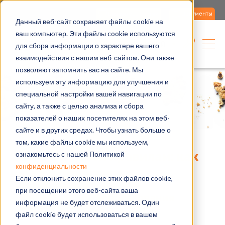
Свяжитесь с нами
Документы
Данный веб-сайт сохраняет файлы cookie на
ваш компьютер. Эти файлы cookie используются
Русский
для сбора информации о характере вашего
взаимодействия с нашим веб-сайтом. Они также
позволяют запомнить вас на сайте. Мы
используем эту информацию для улучшения и
специальной настройки вашей навигации по
сайту, а также с целью анализа и сбора
показателей о наших посетителях на этом веб-
сайте и в других средах. Чтобы узнать больше о
том, какие файлы cookie мы используем,
ознакомьтесь с нашей Политикой
Cookies по всем правилам: как
конфиденциальности
мы их используем
Если отклонить сохранение этих файлов cookie,
при посещении этого веб-сайта ваша
Robur – Правила использования
информация не будет отслеживаться. Один
«cookie»
файл cookie будет использоваться в вашем