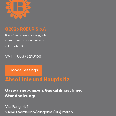
©2026 ROBUR S.p.A
Società con socio unico soggetta
alla direzione e coordinamento
di Fin Robur S.r.l.
VAT IT00373210160
Cookie Settings
Abso Linie und Hauptsitz
Gaswärmepumpen, Gaskühlmaschine,
Standheizung:
Via Parigi 4/6
24040 Verdellino/Zingonia (BG) Italien