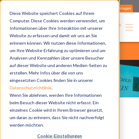
Kontakte
Produktunterlagen
Diese Website speichert Cookies auf Ihrem
Computer. Diese Cookies werden verwendet, um
Deutsch
Informationen über Ihre Interaktion mit unserer
Website zu erfassen und damit wir uns an Sie
erinnern können. Wir nutzen diese Informationen,
home
gesellschaft
robur corporation
um Ihre Website-Erfahrung zu optimieren und um
robur corporation
Analysen und Kennzahlen über unsere Besucher
auf dieser Website und anderen Medien-Seiten zu
erstellen. Mehr Infos über die von uns
eingesetzten Cookies finden Sie in unserer
Datenschutzrichtlinie
.
Wenn Sie ablehnen, werden Ihre Informationen
beim Besuch dieser Website nicht erfasst. Ein
einzelnes Cookie wird in Ihrem Browser gesetzt,
um daran zu erinnern, dass Sie nicht nachverfolgt
Robur Corporation.
werden möchten.
Ein ganz italienischer amerikanischer Traum.
Cookie-Einstellungen