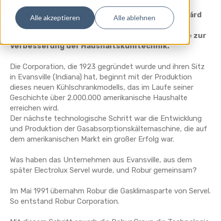
Von 1926 bis 1930 arbeiteten Einstein und Szilárd
Alle akzeptieren
Alle ablehnen
gemeinsam an einem Patent für einen neuen,
sichereren Kühlschrank ohne bewegliche Teile zur
Verbesserung der Haushaltskühltechnik.
Die Corporation, die 1923 gegründet wurde und ihren Sitz
in Evansville (Indiana) hat, beginnt mit der Produktion
dieses neuen Kühlschrankmodells, das im Laufe seiner
Geschichte über 2.000.000 amerikanische Haushalte
erreichen wird.
Der nächste technologische Schritt war die Entwicklung
und Produktion der Gasabsorptionskältemaschine, die auf
dem amerikanischen Markt ein großer Erfolg war.
Was haben das Unternehmen aus Evansville, aus dem
später Electrolux Servel wurde, und Robur gemeinsam?
Im Mai 1991 übernahm Robur die Gasklimasparte von Servel.
So entstand Robur Corporation.