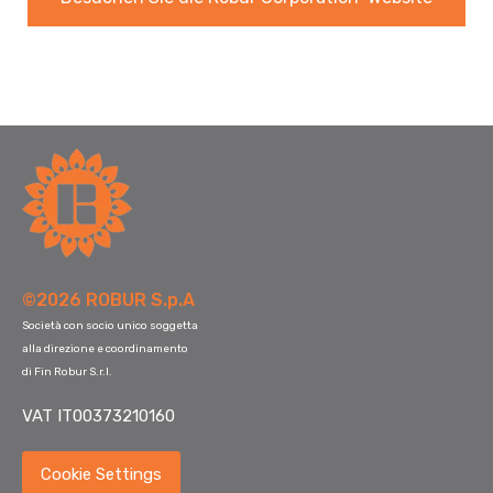
©2026 ROBUR S.p.A
Società con socio unico soggetta
alla direzione e coordinamento
di Fin Robur S.r.l.
VAT IT00373210160
Cookie Settings