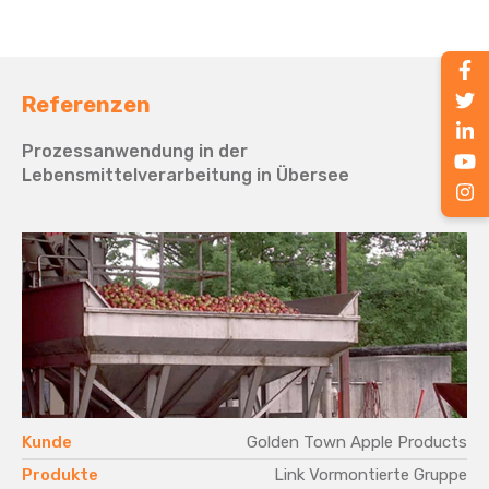
Referenzen
Prozessanwendung in der
Lebensmittelverarbeitung in Übersee
o
Kunde
Golden Town Apple Products
s
Produkte
Link Vormontierte Gruppe