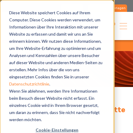
Kontakte
Produktunterlagen
Diese Website speichert Cookies auf Ihrem
Computer. Diese Cookies werden verwendet, um
Deutsch
Informationen über Ihre Interaktion mit unserer
Website zu erfassen und damit wir uns an Sie
erinnern können. Wir nutzen diese Informationen,
home
produkte
produktpalette
produktüberblick
um Ihre Website-Erfahrung zu optimieren und um
Analysen und Kennzahlen über unsere Besucher
auf dieser Website und anderen Medien-Seiten zu
erstellen. Mehr Infos über die von uns
eingesetzten Cookies finden Sie in unserer
Datenschutzrichtlinie
.
Wenn Sie ablehnen, werden Ihre Informationen
beim Besuch dieser Website nicht erfasst. Ein
einzelnes Cookie wird in Ihrem Browser gesetzt,
Von warm bis kalt, eine komplette
um daran zu erinnern, dass Sie nicht nachverfolgt
Produktpalette zu Ihrer
werden möchten.
Verfügung.
Cookie-Einstellungen