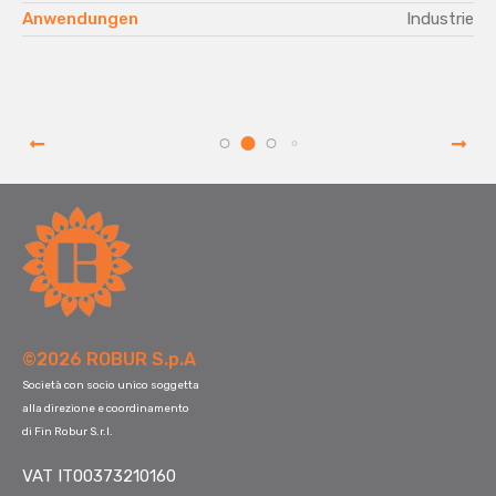
e
Anwendungen
Industrie
©2026 ROBUR S.p.A
Società con socio unico soggetta
alla direzione e coordinamento
di Fin Robur S.r.l.
VAT IT00373210160