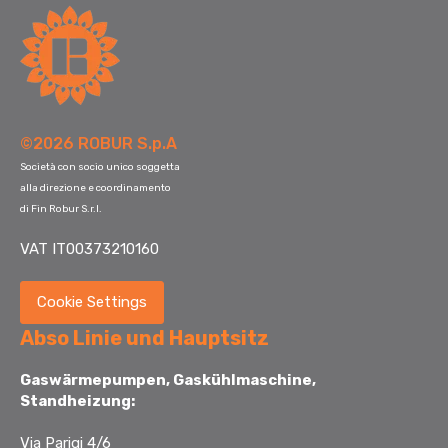
©2026 ROBUR S.p.A
Società con socio unico soggetta
alla direzione e coordinamento
di Fin Robur S.r.l.
VAT IT00373210160
Cookie Settings
Abso Linie und Hauptsitz
Gaswärmepumpen, Gaskühlmaschine,
Standheizung:
Via Parigi 4/6