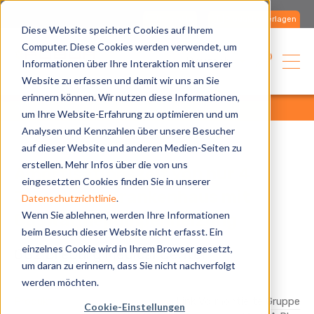
Kontakte
Produktunterlagen
Diese Website speichert Cookies auf Ihrem
Computer. Diese Cookies werden verwendet, um
Deutsch
Informationen über Ihre Interaktion mit unserer
Website zu erfassen und damit wir uns an Sie
erinnern können. Wir nutzen diese Informationen,
home
anwendungen
references
alle
um Ihre Website-Erfahrung zu optimieren und um
Analysen und Kennzahlen über unsere Besucher
auf dieser Website und anderen Medien-Seiten zu
erstellen. Mehr Infos über die von uns
Amortisationszeit von nur 4
eingesetzten Cookies finden Sie in unserer
Jahren für Krankenhaus mit
Datenschutzrichtlinie
.
Wenn Sie ablehnen, werden Ihre Informationen
Gaswärmepumpenheizung
beim Besuch dieser Website nicht erfasst. Ein
einzelnes Cookie wird in Ihrem Browser gesetzt,
GGz Breburg Medical Center
um daran zu erinnern, dass Sie nicht nachverfolgt
werden möchten.
Produkt
Link Vormontierte Gruppe
Cookie-Einstellungen