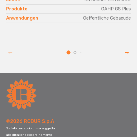
Produkte
GAHP GS Plus
Anwendungen
Oeffentliche Gebaeude
©2026 ROBUR S.p.A
Società con socio unico soggetta
alla direzione e coordinamento