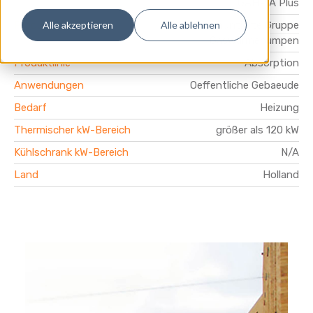
GAHP A Plus
Produktpalette
Vormontierte Gruppe
Alle akzeptieren
Alle ablehnen
Gaswärmepumpen
Produktlinie
Absorption
Anwendungen
Oeffentliche Gebaeude
Bedarf
Heizung
Thermischer kW-Bereich
größer als 120 kW
Kühlschrank kW-Bereich
N/A
Land
Holland