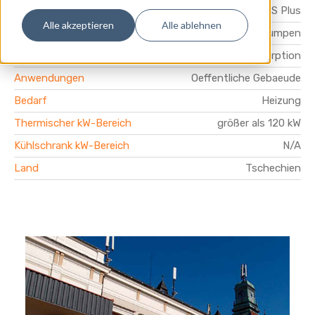
Produkt
GAHP GS Plus
Alle akzeptieren
Alle ablehnen
Produktpalette
Gaswärmepumpen
Produktlinie
Absorption
Anwendungen
Oeffentliche Gebaeude
Bedarf
Heizung
Thermischer kW-Bereich
größer als 120 kW
Kühlschrank kW-Bereich
N/A
Land
Tschechien