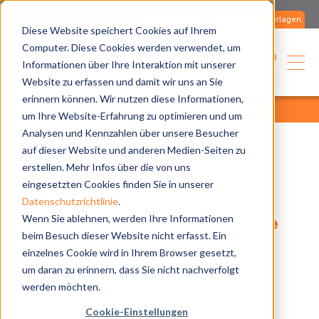
Kontakte
Produktunterlagen
Diese Website speichert Cookies auf Ihrem
Computer. Diese Cookies werden verwendet, um
Deutsch
Informationen über Ihre Interaktion mit unserer
Website zu erfassen und damit wir uns an Sie
erinnern können. Wir nutzen diese Informationen,
home
anwendungen
references
alle
um Ihre Website-Erfahrung zu optimieren und um
Analysen und Kennzahlen über unsere Besucher
auf dieser Website und anderen Medien-Seiten zu
erstellen. Mehr Infos über die von uns
Nachrüstung mit
eingesetzten Cookies finden Sie in unserer
Erdwärmesonden für die
Datenschutzrichtlinie
.
Wenn Sie ablehnen, werden Ihre Informationen
Heizungsanlage in einer Schule
beim Besuch dieser Website nicht erfasst. Ein
mit 300 Kindern
einzelnes Cookie wird in Ihrem Browser gesetzt,
um daran zu erinnern, dass Sie nicht nachverfolgt
Schule in Dolní Újezd
werden möchten.
Cookie-Einstellungen