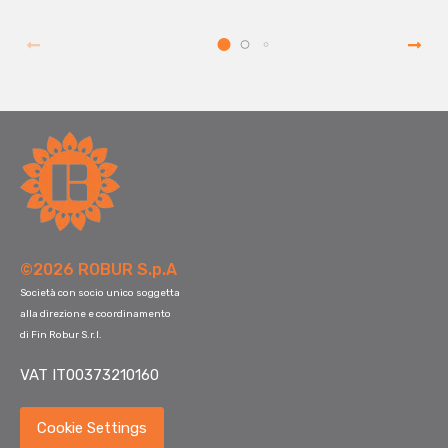
©2026 ROBUR S.p.A
Società con socio unico soggetta
alla direzione e coordinamento
di Fin Robur S.r.l.
VAT IT00373210160
Cookie Settings