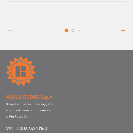
©2026 ROBUR S.p.A
Società con socio unico soggetta
alla direzione e coordinamento
di Fin Robur S.r.l.
VAT IT00373210160