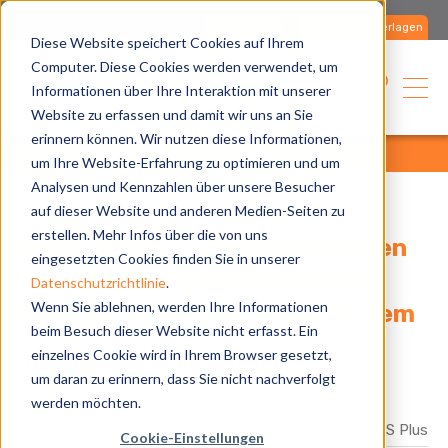
Kontakte
Produktunterlagen
Diese Website speichert Cookies auf Ihrem
Computer. Diese Cookies werden verwendet, um
Deutsch
Informationen über Ihre Interaktion mit unserer
Website zu erfassen und damit wir uns an Sie
erinnern können. Wir nutzen diese Informationen,
home
anwendungen
references
alle
um Ihre Website-Erfahrung zu optimieren und um
Analysen und Kennzahlen über unsere Besucher
auf dieser Website und anderen Medien-Seiten zu
erstellen. Mehr Infos über die von uns
Reduzierung der Betriebskosten
eingesetzten Cookies finden Sie in unserer
um 40 % im Vergleich zu einem
Datenschutzrichtlinie
.
Wenn Sie ablehnen, werden Ihre Informationen
herkömmlichen Gaskesselsystem
beim Besuch dieser Website nicht erfasst. Ein
einzelnes Cookie wird in Ihrem Browser gesetzt,
The Lowford Krankenhaus
um daran zu erinnern, dass Sie nicht nachverfolgt
werden möchten.
Produkt
GAHP GS Plus
Cookie-Einstellungen