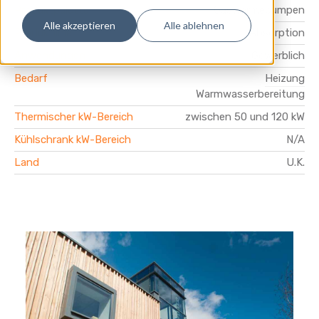
Produktpalette
Gaswärmepumpen
Alle akzeptieren
Alle ablehnen
Produktlinie
Absorption
Anwendungen
Gewerblich
Bedarf
Heizung
Warmwasserbereitung
Thermischer kW-Bereich
zwischen 50 und 120 kW
Kühlschrank kW-Bereich
N/A
Land
U.K.