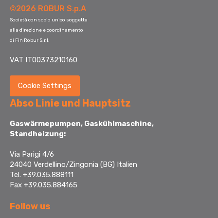
©2026 ROBUR S.p.A
Società con socio unico soggetta
alla direzione e coordinamento
di Fin Robur S.r.l.
VAT IT00373210160
Cookie Settings
Abso Linie und Hauptsitz
Gaswärmepumpen, Gaskühlmaschine,
Standheizung:
Via Parigi 4/6
24040 Verdellino/Zingonia (BG) Italien
Tel. +39.035.888111
Fax +39.035.884165
Follow us