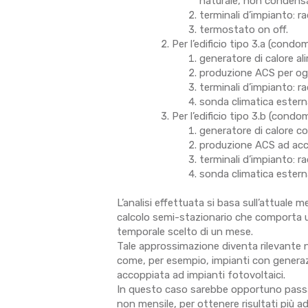
naturale, non condens
terminali d’impianto: r
termostato on off.
Per l’edificio tipo 3.a (con
generatore di calore a
produzione ACS per ogn
terminali d’impianto: r
sonda climatica estern
Per l’edificio tipo 3.b (cond
generatore di calore c
produzione ACS ad ac
terminali d’impianto: r
sonda climatica estern
L’analisi effettuata si basa sull’attuale
calcolo semi-stazionario che comporta 
temporale scelto di un mese.
Tale approssimazione diventa rilevante ne
come, per esempio, impianti con generazi
accoppiata ad impianti fotovoltaici.
In questo caso sarebbe opportuno passar
non mensile, per ottenere risultati più ade