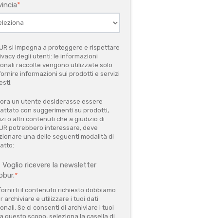
incia
*
R si impegna a proteggere e rispettare
rivacy degli utenti: le informazioni
onali raccolte vengono utilizzate solo
fornire informazioni sui prodotti e servizi
esti.
ora un utente desiderasse essere
attato con suggerimenti su prodotti,
izi o altri contenuti che a giudizio di
R potrebbero interessare, deve
zionare una delle seguenti modalità di
atto:
Voglio ricevere la newsletter
obur.
*
fornirti il contenuto richiesto dobbiamo
 archiviare e utilizzare i tuoi dati
onali. Se ci consenti di archiviare i tuoi
 a questo scopo, seleziona la casella di