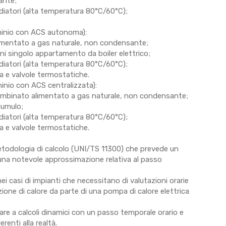
ante;
adiatori (alta temperatura 80°C/60°C);
dominio con ACS autonoma):
limentato a gas naturale, non condensante;
i singolo appartamento da boiler elettrico;
adiatori (alta temperatura 80°C/60°C);
a e valvole termostatiche.
ominio con ACS centralizzata):
ombinato alimentato a gas naturale, non condensante;
cumulo;
adiatori (alta temperatura 80°C/60°C);
a e valvole termostatiche.
 metodologia di calcolo (UNI/TS 11300) che prevede un
una notevole approssimazione relativa al passo
i casi di impianti che necessitano di valutazioni orarie
one di calore da parte di una pompa di calore elettrica
e a calcoli dinamici con un passo temporale orario e
renti alla realtà.