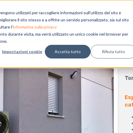
Contattaci
gono utilizzati per raccogliere informazioni sull'utilizzo del sito e
liorare il sito stesso e a offrire un servizio personalizzato, sia sul sito
Prodotti
Applicazioni
Supporto
ltare l'
informativa sulla privacy
ento durante visita, ma verrà utilizzato un unico cookie nel browser per
ione.
li articoli
Impostazioni cookie
Accetta tutto
Rifiuta tutto
Tor
Esp
ca