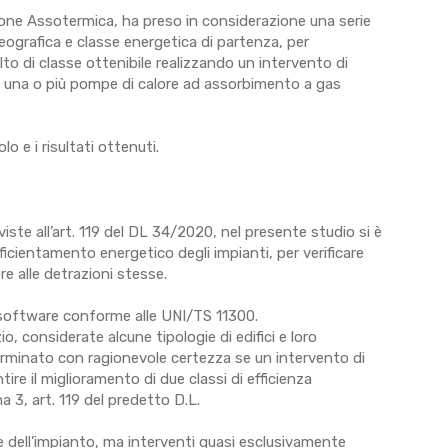
one Assotermica, ha preso in considerazione una serie
geografica e classe energetica di partenza, per
alto di classe ottenibile realizzando un intervento di
n una o più pompe di calore ad assorbimento a gas
o e i risultati ottenuti.
eviste all’art. 119 del DL 34/2020, nel presente studio si è
efficientamento energetico degli impianti, per verificare
re alle detrazioni stesse.
n software conforme alle UNI/TS 11300.
io, considerate alcune tipologie di edifici e loro
eterminato con ragionevole certezza se un intervento di
tire il miglioramento di due classi di efficienza
 3, art. 119 del predetto D.L.
 dell’impianto, ma interventi quasi esclusivamente