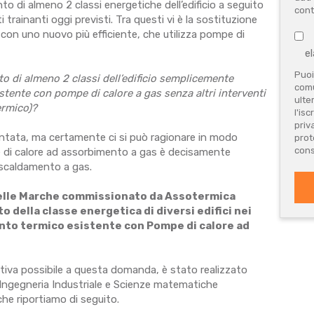
to di almeno 2 classi energetiche dell’edificio a seguito
cont
ti trainanti oggi previsti. Tra questi vi è la sostituzione
 con uno nuovo più efficiente, che utilizza pompe di
el
Puoi
o di almeno 2 classi dell’edificio semplicemente
comu
stente con pompe di calore a gas senza altri interventi
ulte
ermico)?
l'isc
priv
ntata, ma certamente ci si può ragionare in modo
prot
cons
pe di calore ad assorbimento a gas è decisamente
riscaldamento a gas.
 delle Marche commissionato da Assotermica
o della classe energetica di diversi edifici nei
ianto termico esistente con Pompe di calore ad
tiva possibile a questa domanda, è stato realizzato
 Ingegneria Industriale e Scienze matematiche
che riportiamo di seguito.