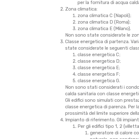
per la fornitura di acqua cald
Zona climatica:
zona climatica C (Napoli);
zona climatica D (Roma);
zona climatica E (Milano).
Non sono state considerate le zone
Classe energetica di partenza. Var
state considerate le seguenti clas
classe energetica C;
classe energetica D;
classe energetica E;
classe energetica F;
classe energetica G.
Non sono stati considerati i cond
calda sanitaria con classe energeti
Gli edifici sono simulati con prestazi
classe energetica di parenza. Per l
prossimità del limite superiore dell
Impianto di riferimento. Gli impian
Per gli edifici tipo 1, 2 (villet
generatore di calore c