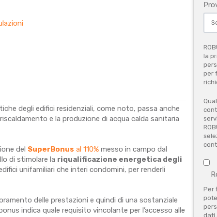
Prov
ulazioni
ROBU
la p
pers
per 
richi
Qual
tiche degli edifici residenziali, come noto, passa anche
cont
l riscaldamento e la produzione di acqua calda sanitaria
serv
ROBU
sele
cont
zione del
SuperBonus
al 110%
messo in campo dal
lo di stimolare la
riqualificazione energetica degli
edifici unifamiliari che interi condomini, per renderli
R
Per 
poter
oramento delle prestazioni e quindi di una sostanziale
pers
bonus indica quale requisito vincolante per l’accesso alle
dati