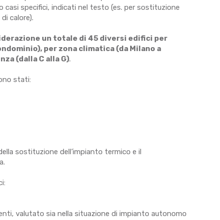
 casi specifici, indicati nel testo (es. per sostituzione
di calore).
iderazione un totale di 45 diversi edifici per
 condominio), per zona climatica (da Milano a
za (dalla C alla G)
.
ono stati:
ella sostituzione dell’impianto termico e il
a.
i:
ti, valutato sia nella situazione di impianto autonomo