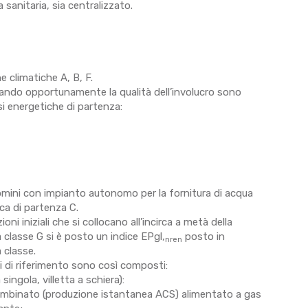
a sanitaria, sia centralizzato.
 climatiche A, B, F.
iando opportunamente la qualità dell’involucro sono
si energetiche di partenza:
omini con impianto autonomo per la fornitura di acqua
ca di partenza C.
oni iniziali che si collocano all’incirca a metà della
a classe G si è posto un indice EPgl,
posto in
nren
a classe.
ti di riferimento sono così composti:
ta singola, villetta a schiera):
ombinato (produzione istantanea ACS) alimentato a gas