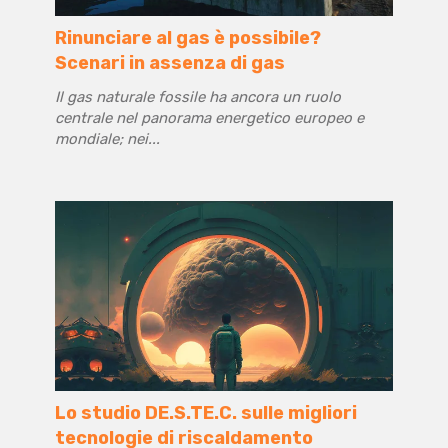
Rinunciare al gas è possibile?
Scenari in assenza di gas
Il gas naturale fossile ha ancora un ruolo
centrale nel panorama energetico europeo e
mondiale; nei...
Lo studio DE.S.TE.C. sulle migliori
tecnologie di riscaldamento