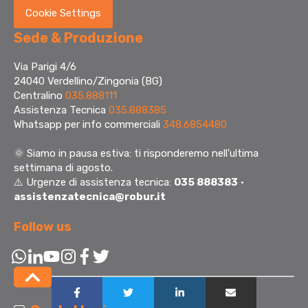
Cookie Settings
Sede & Produzione
Via Parigi 4/6
24040 Verdellino/Zingonia (BG)
Centralino
035.888111
Assistenza Tecnica
035.888385
Whatsapp per info commerciali
348.6854480
🌞
Siamo in pausa estiva: ti risponderemo nell'ultima
settimana di agosto.
⚠️ Urgenze di assistenza tecnica:
035 888383
·
assistenzatecnica@robur.it
Follow us