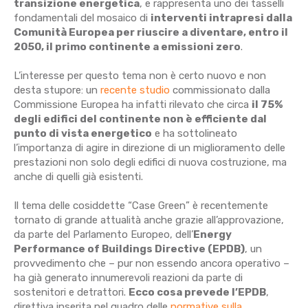
transizione energetica
, e rappresenta uno dei tasselli
fondamentali del mosaico di
interventi intrapresi dalla
Comunità Europea per riuscire a diventare, entro il
2050, il primo continente a emissioni zero
.
L’interesse per questo tema non è certo nuovo e non
desta stupore: un
recente studio
commissionato dalla
Commissione Europea ha infatti rilevato che circa
il 75%
degli edifici del continente non è efficiente dal
punto di vista energetico
e ha sottolineato
l’importanza di agire in direzione di un miglioramento delle
prestazioni non solo degli edifici di nuova costruzione, ma
anche di quelli già esistenti.
Il tema delle cosiddette “Case Green” è recentemente
tornato di grande attualità anche grazie all’approvazione,
da parte del Parlamento Europeo, dell’
Energy
Performance of Buildings Directive (EPDB)
, un
provvedimento che – pur non essendo ancora operativo –
ha già generato innumerevoli reazioni da parte di
sostenitori e detrattori.
Ecco cosa prevede l’EPDB
,
direttiva inserita nel quadro delle
normative sulla