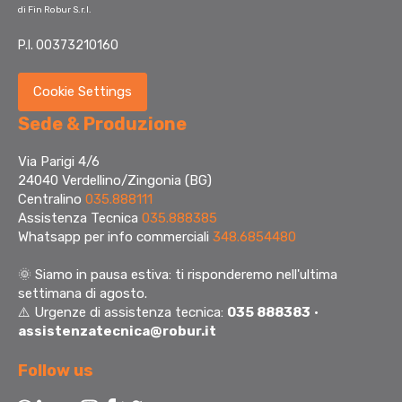
di Fin Robur S.r.l.
P.I. 00373210160
Cookie Settings
Sede & Produzione
Via Parigi 4/6
24040 Verdellino/Zingonia (BG)
Centralino
035.888111
Assistenza Tecnica
035.888385
Whatsapp per info commerciali
348.6854480
🌞
Siamo in pausa estiva: ti risponderemo nell'ultima
settimana di agosto.
⚠️ Urgenze di assistenza tecnica:
035 888383
·
assistenzatecnica@robur.it
Follow us