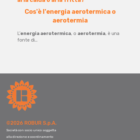
Cos'è l'energia aerotermica o
aerotermia
L'
energia aerotermica
, o
aerotermia
, è una
fonte di...
©2026 ROBUR S.p.A.
Società con socio unico soggetta
alla direzione e coordinamento