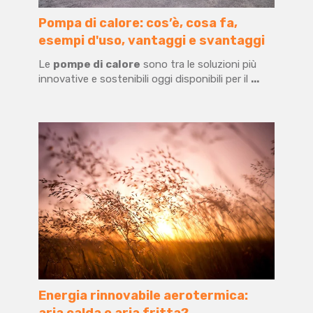
Pompa di calore: cos’è, cosa fa,
esempi d'uso, vantaggi e svantaggi
Le
pompe di calore
sono tra le soluzioni più
innovative e sostenibili oggi disponibili per il
...
Energia rinnovabile aerotermica:
aria calda o aria fritta?