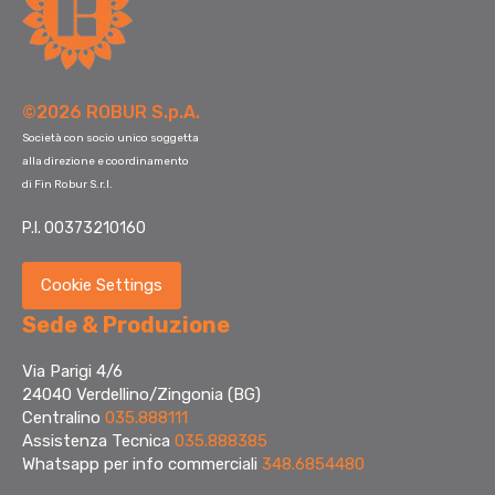
©2026 ROBUR S.p.A.
Società con socio unico soggetta
alla direzione e coordinamento
di Fin Robur S.r.l.
P.I. 00373210160
Cookie Settings
Sede & Produzione
Via Parigi 4/6
24040 Verdellino/Zingonia (BG)
Centralino
035.888111
Assistenza Tecnica
035.888385
Whatsapp per info commerciali
348.6854480