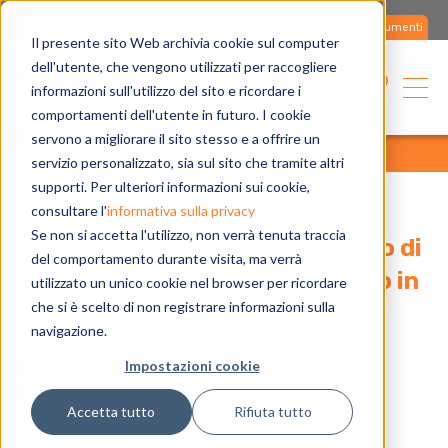
Contattaci
Assistenza
Documenti
Il presente sito Web archivia cookie sul computer
dell'utente, che vengono utilizzati per raccogliere
Italiano
informazioni sull'utilizzo del sito e ricordare i
comportamenti dell'utente in futuro. I cookie
servono a migliorare il sito stesso e a offrire un
home
applicazioni
referenze
tutte
servizio personalizzato, sia sul sito che tramite altri
supporti. Per ulteriori informazioni sui cookie,
consultare l'
informativa sulla privacy
Se non si accetta l'utilizzo, non verrà tenuta traccia
Pompa di calore AR con utilizzo di
del comportamento durante visita, ma verrà
energia rinnovabile per un asilo in
utilizzato un unico cookie nel browser per ricordare
che si è scelto di non registrare informazioni sulla
classe A
navigazione.
Asilo del Campus dell'Università di
Impostazioni cookie
Salerno
Accetta tutto
Rifiuta tutto