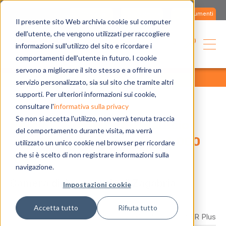
Contattaci
Assistenza
Documenti
Il presente sito Web archivia cookie sul computer
dell'utente, che vengono utilizzati per raccogliere
Italiano
informazioni sull'utilizzo del sito e ricordare i
comportamenti dell'utente in futuro. I cookie
servono a migliorare il sito stesso e a offrire un
home
applicazioni
referenze
tutte
servizio personalizzato, sia sul sito che tramite altri
supporti. Per ulteriori informazioni sui cookie,
consultare l'
informativa sulla privacy
Se non si accetta l'utilizzo, non verrà tenuta traccia
Retrofit energetico in edificio
del comportamento durante visita, ma verrà
pubblico di 7 piani e più di 4.000
utilizzato un unico cookie nel browser per ricordare
che si è scelto di non registrare informazioni sulla
mq
navigazione.
Camera di Commercio di Zagabria
Impostazioni cookie
Accetta tutto
Rifiuta tutto
Prodotto
Pompa di calore GAHP AR Plus