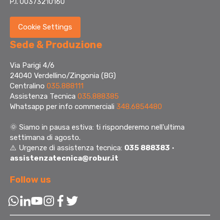
P.I. 00373210160
Cookie Settings
Sede & Produzione
Via Parigi 4/6
24040 Verdellino/Zingonia (BG)
Centralino
035.888111
Assistenza Tecnica
035.888385
Whatsapp per info commerciali
348.6854480
🌞
Siamo in pausa estiva: ti risponderemo nell'ultima
settimana di agosto.
⚠️ Urgenze di assistenza tecnica:
035 888383
·
assistenzatecnica@robur.it
Follow us