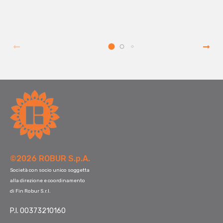
©2026 ROBUR S.p.A.
Società con socio unico soggetta
alla direzione e coordinamento
di Fin Robur S.r.l.
P.I. 00373210160