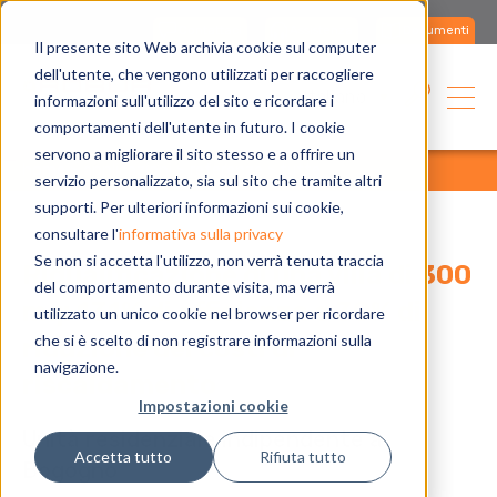
Contattaci
Assistenza
Documenti
Il presente sito Web archivia cookie sul computer
dell'utente, che vengono utilizzati per raccogliere
Italiano
informazioni sull'utilizzo del sito e ricordare i
comportamenti dell'utente in futuro. I cookie
servono a migliorare il sito stesso e a offrire un
home
applicazioni
referenze
tutte
servizio personalizzato, sia sul sito che tramite altri
supporti. Per ulteriori informazioni sui cookie,
consultare l'
informativa sulla privacy
Se non si accetta l'utilizzo, non verrà tenuta traccia
Riqualificazione di una villa di 300
del comportamento durante visita, ma verrà
mq: 131% di efficienza e 30% di
utilizzato un unico cookie nel browser per ricordare
che si è scelto di non registrare informazioni sulla
riduzione dei costi di
navigazione.
riscaldamento
Impostazioni cookie
Unità residenziale indipendente a
Accetta tutto
Rifiuta tutto
Bogogno