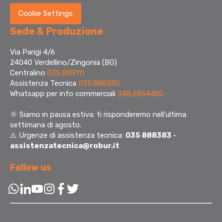
Cookie Settings
Sede & Produzione
Via Parigi 4/6
24040 Verdellino/Zingonia (BG)
Centralino
035.888111
Assistenza Tecnica
035.888385
Whatsapp per info commerciali
348.6854480
🌞
Siamo in pausa estiva: ti risponderemo nell'ultima
settimana di agosto.
⚠️ Urgenze di assistenza tecnica:
035 888383
·
assistenzatecnica@robur.it
Follow us