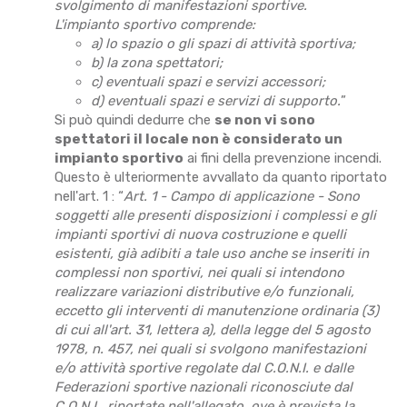
svolgimento di manifestazioni sportive.
L'impianto sportivo comprende:
a) lo spazio o gli spazi di attività sportiva;
b) la zona spettatori;
c) eventuali spazi e servizi accessori;
d) eventuali spazi e servizi di supporto.
”
Si può quindi dedurre che
se non vi sono
spettatori il locale non è considerato un
impianto sportivo
ai fini della prevenzione incendi.
Questo è ulteriormente avvallato da quanto riportato
nell'art. 1 : “
Art. 1 - Campo di applicazione - Sono
soggetti alle presenti disposizioni i complessi e gli
impianti sportivi di nuova costruzione e quelli
esistenti, già adibiti a tale uso anche se inseriti in
complessi non sportivi, nei quali si intendono
realizzare variazioni distributive e/o funzionali,
eccetto gli interventi di manutenzione ordinaria (3)
di cui all'art. 31, lettera a), della legge del 5 agosto
1978, n. 457, nei quali si svolgono manifestazioni
e/o attività sportive regolate dal C.O.N.I. e dalle
Federazioni sportive nazionali riconosciute dal
C.O.N.I., riportate nell'allegato, ove è prevista la