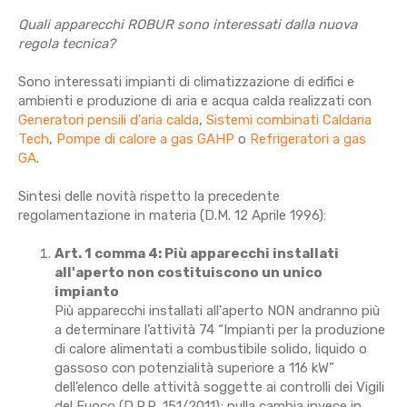
Quali apparecchi ROBUR sono interessati dalla nuova
regola tecnica?
Sono interessati impianti di climatizzazione di edifici e
ambienti e produzione di aria e acqua calda realizzati con
Generatori pensili d'aria calda
,
Sistemi combinati Caldaria
Tech
,
Pompe di calore a gas GAHP
o
Refrigeratori a gas
GA
.
Sintesi delle novità rispetto la precedente
regolamentazione in materia (D.M. 12 Aprile 1996):
Art. 1 comma 4: Più apparecchi installati
all'aperto non costituiscono un unico
impianto
Più apparecchi installati all'aperto NON andranno più
a determinare l’attività 74 “Impianti per la produzione
di calore alimentati a combustibile solido, liquido o
gassoso con potenzialità superiore a 116 kW”
dell’elenco delle attività soggette ai controlli dei Vigili
del Fuoco (D.P.R. 151/2011); nulla cambia invece in