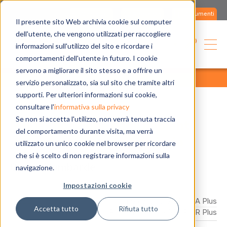
Contattaci
Assistenza
Documenti
Il presente sito Web archivia cookie sul computer
dell'utente, che vengono utilizzati per raccogliere
Italiano
informazioni sull'utilizzo del sito e ricordare i
comportamenti dell'utente in futuro. I cookie
servono a migliorare il sito stesso e a offrire un
home
applicazioni
referenze
tutte
servizio personalizzato, sia sul sito che tramite altri
supporti. Per ulteriori informazioni sui cookie,
consultare l'
informativa sulla privacy
Se non si accetta l'utilizzo, non verrà tenuta traccia
Riqualificazione degli impianti
del comportamento durante visita, ma verrà
delle strutture penitenziarie
utilizzato un unico cookie nel browser per ricordare
che si è scelto di non registrare informazioni sulla
Carceri lombarde
navigazione.
Impostazioni cookie
Prodotto
Pompa di calore GAHP A Plus
Accetta tutto
Rifiuta tutto
Pompa di calore GAHP AR Plus