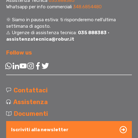
Assistenza Tecnica
035.888385
Whatsapp per info commerciali
348.6854480
🌞
Siamo in pausa estiva: ti risponderemo nell'ultima
settimana di agosto.
⚠️ Urgenze di assistenza tecnica:
035 888383
·
assistenzatecnica@robur.it
Follow us
Contattaci
Assistenza
Documenti
Iscriviti alla newsletter