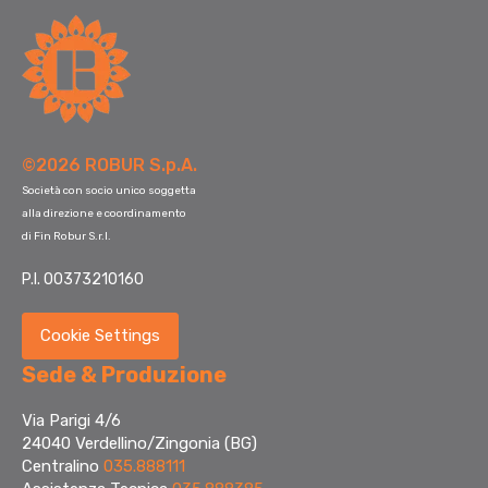
©2026 ROBUR S.p.A.
Società con socio unico soggetta
alla direzione e coordinamento
di Fin Robur S.r.l.
P.I. 00373210160
Cookie Settings
Sede & Produzione
Via Parigi 4/6
24040 Verdellino/Zingonia (BG)
Centralino
035.888111