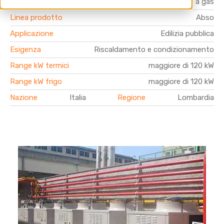
Gamma Prodotto
Pompe di calore a gas
Linea prodotto
Abso
Applicazione
Edilizia pubblica
Esigenza
Riscaldamento e condizionamento
Range kW termici
maggiore di 120 kW
Range kW frigo
maggiore di 120 kW
Nazione
Italia
Regione
Lombardia