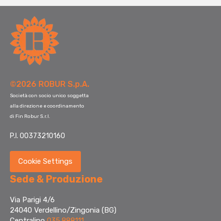
©2026 ROBUR S.p.A.
Società con socio unico soggetta
alla direzione e coordinamento
di Fin Robur S.r.l.
P.I. 00373210160
Cookie Settings
Sede & Produzione
Via Parigi 4/6
24040 Verdellino/Zingonia (BG)
Centralino
035.888111