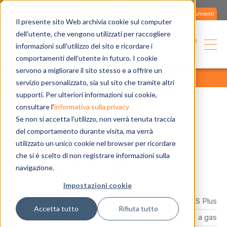
Contattaci
Assistenza
Documenti
Il presente sito Web archivia cookie sul computer
dell'utente, che vengono utilizzati per raccogliere
Italiano
informazioni sull'utilizzo del sito e ricordare i
comportamenti dell'utente in futuro. I cookie
servono a migliorare il sito stesso e a offrire un
home
applicazioni
referenze
tutte
servizio personalizzato, sia sul sito che tramite altri
supporti. Per ulteriori informazioni sui cookie,
consultare l'
informativa sulla privacy
Se non si accetta l'utilizzo, non verrà tenuta traccia
Efficientamento energetico di
del comportamento durante visita, ma verrà
edificio pubblico del 500
utilizzato un unico cookie nel browser per ricordare
che si è scelto di non registrare informazioni sulla
Casa comunale di Calitri
navigazione.
Impostazioni cookie
Prodotto
Pompa di calore GAHP GS Plus
Accetta tutto
Rifiuta tutto
Gamma Prodotto
Pompe di calore a gas