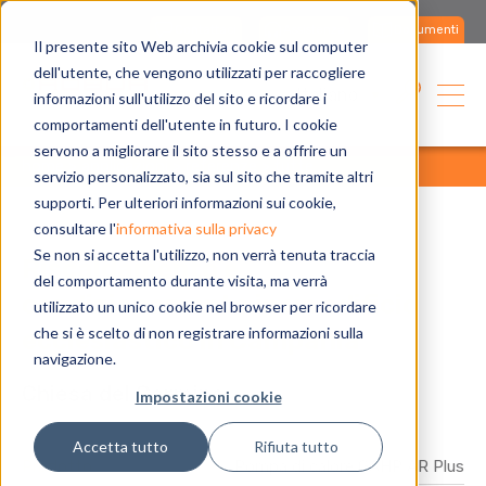
Contattaci
Assistenza
Documenti
Il presente sito Web archivia cookie sul computer
dell'utente, che vengono utilizzati per raccogliere
Italiano
informazioni sull'utilizzo del sito e ricordare i
comportamenti dell'utente in futuro. I cookie
servono a migliorare il sito stesso e a offrire un
home
applicazioni
referenze
tutte
servizio personalizzato, sia sul sito che tramite altri
supporti. Per ulteriori informazioni sui cookie,
consultare l'
informativa sulla privacy
Se non si accetta l'utilizzo, non verrà tenuta traccia
Riscaldamento e
del comportamento durante visita, ma verrà
condizionamento in un edificio
utilizzato un unico cookie nel browser per ricordare
che si è scelto di non registrare informazioni sulla
ecclesiastico in Campania
navigazione.
Chiesa del Carmine
Impostazioni cookie
Accetta tutto
Rifiuta tutto
Prodotto
Pompa di calore GAHP AR Plus