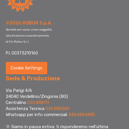
©2026 ROBUR S.p.A.
Società con socio unico soggetta
alla direzione e coordinamento
di Fin Robur S.r.l.
P.I. 00373210160
Cookie Settings
Sede & Produzione
Via Parigi 4/6
24040 Verdellino/Zingonia (BG)
Centralino
035.888111
Assistenza Tecnica
035.888385
Whatsapp per info commerciali
348.6854480
🌞
Siamo in pausa estiva: ti risponderemo nell'ultima