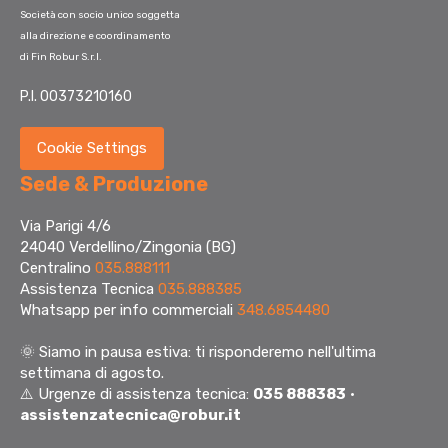
Società con socio unico soggetta
alla direzione e coordinamento
di Fin Robur S.r.l.
P.I. 00373210160
Cookie Settings
Sede & Produzione
Via Parigi 4/6
24040 Verdellino/Zingonia (BG)
Centralino
035.888111
Assistenza Tecnica
035.888385
Whatsapp per info commerciali
348.6854480
🌞
Siamo in pausa estiva: ti risponderemo nell'ultima
settimana di agosto.
⚠️ Urgenze di assistenza tecnica:
035 888383
·
assistenzatecnica@robur.it