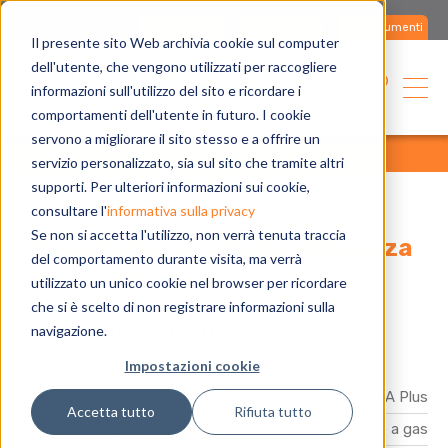
Contattaci
Assistenza
Documenti
Il presente sito Web archivia cookie sul computer
dell'utente, che vengono utilizzati per raccogliere
Italiano
informazioni sull'utilizzo del sito e ricordare i
comportamenti dell'utente in futuro. I cookie
servono a migliorare il sito stesso e a offrire un
home
applicazioni
referenze
tutte
servizio personalizzato, sia sul sito che tramite altri
supporti. Per ulteriori informazioni sui cookie,
consultare l'
informativa sulla privacy
Se non si accetta l'utilizzo, non verrà tenuta traccia
Riscaldamento ad alta efficienza
del comportamento durante visita, ma verrà
di una cattedrale
utilizzato un unico cookie nel browser per ricordare
che si è scelto di non registrare informazioni sulla
Cattedrale di Stettino
navigazione.
Impostazioni cookie
Prodotto
Pompa di calore GAHP A Plus
Accetta tutto
Rifiuta tutto
Gamma Prodotto
Pompe di calore a gas