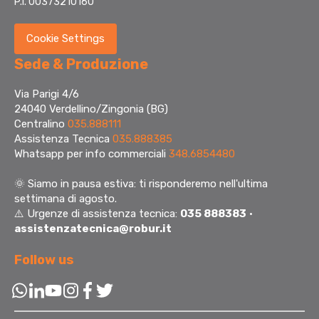
P.I. 00373210160
Cookie Settings
Sede & Produzione
Via Parigi 4/6
24040 Verdellino/Zingonia (BG)
Centralino
035.888111
Assistenza Tecnica
035.888385
Whatsapp per info commerciali
348.6854480
🌞
Siamo in pausa estiva: ti risponderemo nell'ultima
settimana di agosto.
⚠️ Urgenze di assistenza tecnica:
035 888383
·
assistenzatecnica@robur.it
Follow us