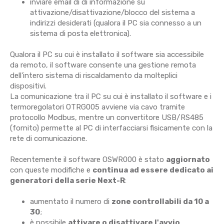
inviare email di di informazione su
attivazione/disattivazione/blocco del sistema a
indirizzi desiderati (qualora il PC sia connesso a un
sistema di posta elettronica).
Qualora il PC su cui è installato il software sia accessibile
da remoto, il software consente una gestione remota
dell'intero sistema di riscaldamento da molteplici
dispositivi.
La comunicazione tra il PC su cui è installato il software e i
termoregolatori OTRG005 avviene via cavo tramite
protocollo Modbus, mentre un convertitore USB/RS485
(fornito) permette al PC di interfacciarsi fisicamente con la
rete di comunicazione.
Recentemente il software OSWR000 è stato
aggiornato
con queste modifiche e
continua ad essere dedicato ai
generatori della serie Next-R
:
aumentato il numero di
zone controllabili da 10 a
30
;
è possibile
attivare o disattivare l'avvio