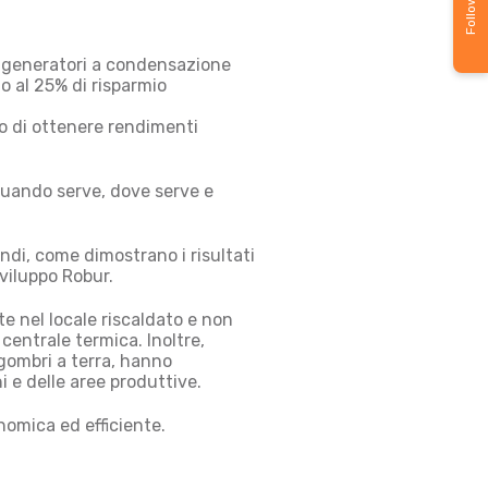
Follow us
to generatori a condensazione
no al 25% di risparmio
o di ottenere rendimenti
quando serve, dove serve e
ndi, come dimostrano i risultati
Sviluppo Robur.
te nel locale riscaldato e non
 centrale termica. Inoltre,
ngombri a terra, hanno
ni e delle aree produttive.
onomica ed efficiente.