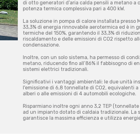
di otto generatori d’aria calda pensili a metano 
potenza termica complessiva pari a 400 kW.
La soluzione in pompa di calore installata presso Mi
33,3% di energia rinnovabile aerotermica ed è in g
termiche del 150%, garantendo il 33,3% di riduzione
riscaldamento e delle emissioni di CO2 rispetto alle
condensazione.
Inoltre, con un solo sistema, ha permesso di condiz
metano, riducendo fino all’86% il fabbisogno di ene
sistemi elettrici tradizionali.
Significativi i vantaggi ambientali: le due unità i
l'emissione di 6,8 tonnellate di CO2, equivalenti 
alberi o alle emissioni di 4 automobili ecologiche.
Risparmiano inoltre ogni anno 3,2 TEP (tonnellate e
ad un impianto dotato di caldaia tradizionale. La 
garantisce la massima efficienza e utilizza energie