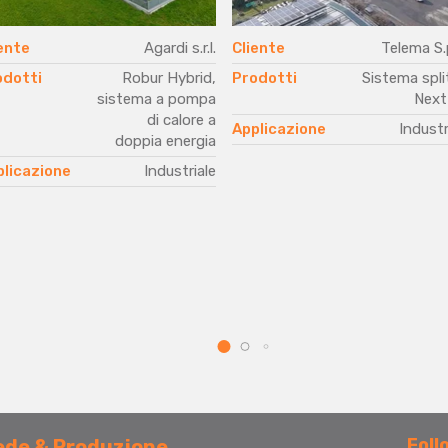
ente
Agardi s.r.l.
Cliente
Telema S.
odotti
Robur Hybrid,
Prodotti
Sistema spli
sistema a pompa
Next
di calore a
Applicazione
Industr
doppia energia
plicazione
Industriale
Foll
ede & Produzione