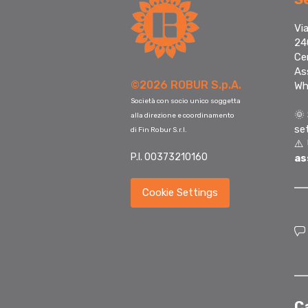
Via
24
Ce
As
©2026 ROBUR S.p.A.
Wh
Società con socio unico soggetta
🌞
alla direzione e coordinamento
se
di Fin Robur S.r.l.
⚠️
P.I. 00373210160
as
Cookie Settings
C