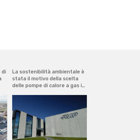
 di
La sostenibilità ambientale è
Uno dei più grandi 
a
stata il motivo della scelta
industriali italiani 
delle pompe di calore a gas in
interamente con p
una holding internazionale
calore a gas