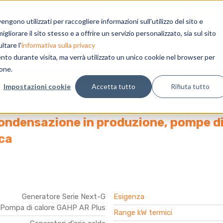
Contattaci
gono utilizzati per raccogliere informazioni sull'utilizzo del sito e
liorare il sito stesso e a offrire un servizio personalizzato, sia sul sito
Prodotti
Applicazioni
Supporto
Azienda
ltare l'
informativa sulla privacy
ento durante visita, ma verrà utilizzato un unico cookie nel browser per
ione.
te
Impostazioni cookie
Accetta tutto
Rifiuta tutto
ondensazione in produzione, pompe di c
ca
Generatore Serie Next-G
Esigenza
Pompa di calore GAHP AR Plus
Range kW termici