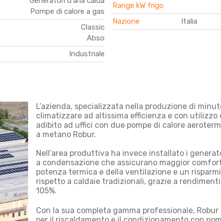
Generatori d'aria calda
Range kW frigo
Pompe di calore a gas
Nazione
Italia
Classic
Abso
Industriale
L’azienda, specializzata nella produzione di minute
climatizzare ad altissima efficienza e con utilizzo d
adibito ad uffici con due pompe di calore aeroterm
a metano Robur.
Nell’area produttiva ha invece installato i generat
a condensazione che assicurano maggior comfort 
potenza termica e della ventilazione e un
risparmi
rispetto a caldaie tradizionali, grazie a rendimenti
105%.
Con la sua completa gamma professionale, Robur o
per il riscaldamento e il condizionamento con pom