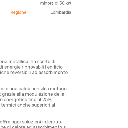
minore di 50 kW
Regione
Lombardia
ria metallica, ha scelto di
i energie rinnovabili l’edificio
iche reversibili ad assorbimento
ori d’aria calda pensili a metano
grazie alla modulazione della
o energetico fino al 25%
,
 termici anche superiori al
ffre oggi soluzioni integrate
pe di calore ad assorbimento a