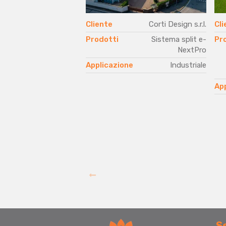
Cliente
Corti Design s.r.l.
Cli
Prodotti
Sistema split e-
Pr
NextPro
Applicazione
Industriale
Ap
S