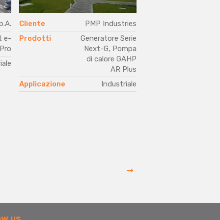
p.A.
Cliente
PMP Industries
Cliente
Gr
t e-
Prodotti
Generatore Serie
Prodotti
Pro
Next-G, Pompa
Cond
di calore GAHP
iale
AR Plus
pr
Aero
Applicazione
Industriale
Pom
G
Applicazione
ow us