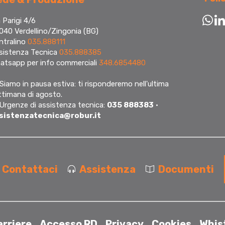
 Parigi 4/6
040 Verdellino/Zingonia (BG)
ntralino
035.888111
sistenza Tecnica
035.888385
atsapp per info commerciali
348.6854480
Siamo in pausa estiva: ti risponderemo nell'ultima
ttimana di agosto.
 Urgenze di assistenza tecnica:
035 888383
·
sistenzatecnica@robur.it
Contattaci
Assistenza
Documenti
arriere
Accesso RD
Privacy
Cookies
Whis